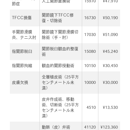
人工関節置換術
15970
¥47,910
節症
関節鏡下TFCC修
TFCC損傷
16730
¥50,190
復・切除術
手関節滑膜
関節鏡下関節滑膜切
17030
¥51,090
炎、テニス肘
除術（手・肘）
関節脱臼観血的整復
指関節脱臼
15080
¥45,240
術
指関節拘縮
観血的関節授動術
10150
¥30,450
全層植皮術（25平方
皮膚欠損
センチメートル未
10000
¥30,000
満）
皮弁作成術、移動
術、切断術（25平方
4510
¥13,530
センチメートル未
満）
動脈（皮）弁術
41120
¥123,360