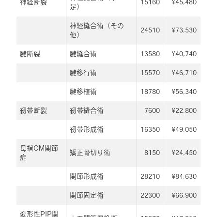
神経断裂
15160
¥45,480
足）
神経縫合術（その
24510
¥73,530
他）
腱断裂
腱縫合術
13580
¥40,740
腱移行術
15570
¥46,710
腱移植術
18780
¥56,340
靭帯断裂
靭帯縫合術
7600
¥22,800
靭帯形成術
16350
¥49,050
母指CM関節
矯正骨切り術
8150
¥24,450
症
関節形成術
28210
¥84,630
関節固定術
22300
¥66,900
変形性PIP関