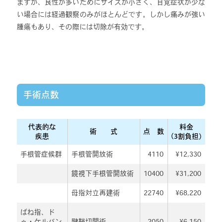
ますが、良性が多いためにサイズが小さく、自覚症状が少な
い場合には経過観察のみがほとんどです。しかし痛みが強い
腫瘍もあり、その際には切除が有効です。
手術点数
代表的な
料金
術
式
点
数
疾患
（3割負担）
手根管症候群
手根管開放術
4110
¥12,330
鏡視下手根管開放術
10400
¥31,200
母指対立再建術
22740
¥68,220
ばね指、ド
ゥ・ケルバン
腱鞘切開術
2050
¥6,150