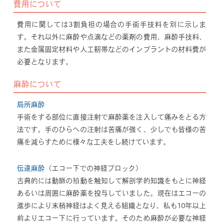
費用について
費用に関しては3割負担の場合の手術手技料を別に示しま
す。それ以外に麻酔や点滴などの薬剤の費用、麻酔手技料、
また金属固定材料や人工靭帯などのインプラントの材料費が
必要となります。
麻酔について
局所麻酔
手術をする部位に直接注射で麻酔薬を注入して痛みをとる方
法です。手のひらへの注射は苦痛が強く、少しでも皆様の苦
痛を減らすために様々な工夫をし続けています。
伝達麻酔
（エコー下での神経ブロック）
古典的には動脈の拍動を触知して解剖学的知識をもとに神経
あるいは周囲に麻酔薬を投与していました。現在はエコーの
進歩により末梢神経はよく見える組織となり、私も10年以上
前よりエコー下に行っています。そのため麻酔が必要な神経