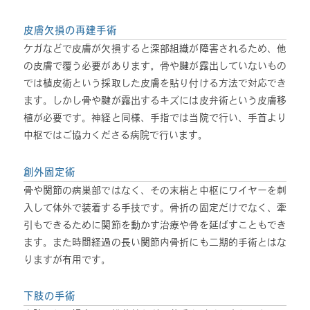
皮膚欠損の再建手術
ケガなどで皮膚が欠損すると深部組織が障害されるため、他
の皮膚で覆う必要があります。骨や腱が露出していないもの
では植皮術という採取した皮膚を貼り付ける方法で対応でき
ます。しかし骨や腱が露出するキズには皮弁術という皮膚移
植が必要です。神経と同様、手指では当院で行い、手首より
中枢ではご協力くださる病院で行います。
創外固定術
骨や関節の病巣部ではなく、その末梢と中枢にワイヤーを刺
入して体外で装着する手技です。骨折の固定だけでなく、牽
引もできるために関節を動かす治療や骨を延ばすこともでき
ます。また時間経過の長い関節内骨折にも二期的手術とはな
りますが有用です。
下肢の手術