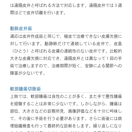
は遠隔皮弁と呼ばれる方法で対応します。遠隔皮弁では３週
間ほどで皮弁切離を行います。
動脈皮弁術
適応は皮弁作成術と同じで、植皮で治療できない皮膚欠損に
対して行います。動静脈だけで連続している皮弁で、皮島
（ひとう）と呼ばれる皮膚の連続性のない皮弁です。比較的
大きな皮膚欠損に対応でき、遠隔皮弁とは異なって１回の手
術で治療しますので、治療期間が短く、安静による関節への
障害が少ないです。
軟部腫瘍切除術
上肢では、軟部腫瘍は良性のことが多く、また手で悪性腫瘍
を経験することは非常に少ないです。しかしながら、腫瘍は
部位、大きさなどの診察所見、画像評価などを十分に吟味し
て、その後に手術を行う必要があります。さらに術後には病
理組織検査も行って最終的な診断をします。繰り返しになり