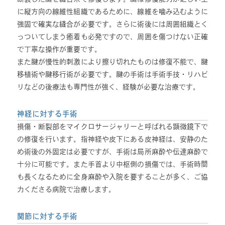
に縦方向の線維性組織であるために、線維を噛み込むように
強固で確実な縫合が必要です。さらに術後には周囲組織とく
っついてしまう癒着も必発ですので、周囲を傷つけない正確
で丁寧な操作が重要です。
また腱が慢性的刺激により擦り切れたものは修復不能で、腱
移植術や腱移行術が必要です。腱の手術は手術手技・リハビ
リなどの後療法も専門性が強く、経験が必要な治療です。
神経に対する手術
損傷・断裂部をマイクロサージャリーと呼ばれる顕微鏡下で
の修復を行います。指神経や皮下にある皮神経は、安静のた
め術後の外固定は必要ですが、手術は局所麻酔や伝達麻酔で
十分に可能です。また手首より中枢側の損傷では、手術時間
も長くなるために全身麻酔や入院を要することが多く、ご協
力くださる病院で治療します。
関節に対する手術