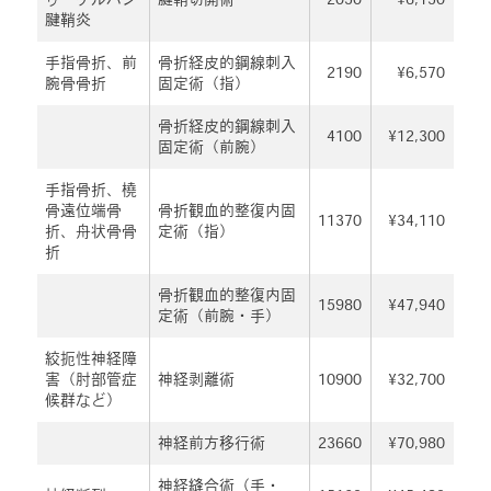
腱鞘炎
手指骨折、前
骨折経皮的鋼線刺入
2190
¥6,570
腕骨骨折
固定術（指）
骨折経皮的鋼線刺入
4100
¥12,300
固定術（前腕）
手指骨折、橈
骨遠位端骨
骨折観血的整復内固
11370
¥34,110
折、舟状骨骨
定術（指）
折
骨折観血的整復内固
15980
¥47,940
定術（前腕・手）
絞扼性神経障
害（肘部管症
神経剥離術
10900
¥32,700
候群など）
神経前方移行術
23660
¥70,980
神経縫合術（手・