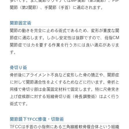
多いです。また関節リウマチではMP関節（第3関節）、PIP
関節（第2関節）、手関節（手首）に適応されます。
関節固定術
関節の動きを完全に止める術式であるため、変形が重度な関
節症に適応します。しかし安定性は抜群ですので、母指CM
関節症では力を要する作業を行う方には良い適応がありま
す。
骨切り術
骨折後にアライメント不良など変形した骨の矯正や、関節症
に対して関節適合性をよくするためなどに行います。骨折と
同様で骨切り部は金属固定材料で固定します。特に尺骨突き
上げ症候群に対する短縮骨切り術（骨長調整術）はよく行う
術式です。
関節鏡下TFCC修復・切除術
TFCCは手首の小指側にある三角線維軟骨複合体という組織