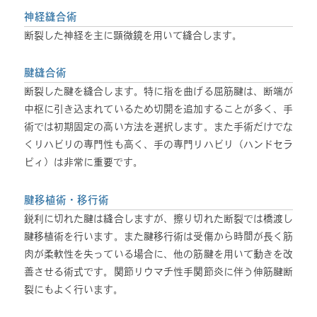
神経縫合術
断裂した神経を主に顕微鏡を用いて縫合します。
腱縫合術
断裂した腱を縫合します。特に指を曲げる屈筋腱は、断端が
中枢に引き込まれているため切開を追加することが多く、手
術では初期固定の高い方法を選択します。また手術だけでな
くリハビリの専門性も高く、手の専門リハビリ（ハンドセラ
ピィ）は非常に重要です。
腱移植術・移行術
鋭利に切れた腱は縫合しますが、擦り切れた断裂では橋渡し
腱移植術を行います。また腱移行術は受傷から時間が長く筋
肉が柔軟性を失っている場合に、他の筋腱を用いて動きを改
善させる術式です。関節リウマチ性手関節炎に伴う伸筋腱断
裂にもよく行います。