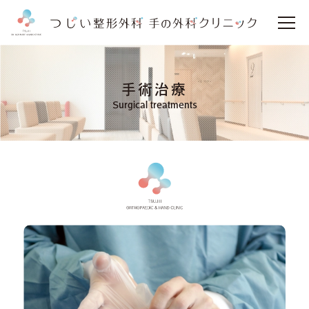
手術治療
Surgical treatments