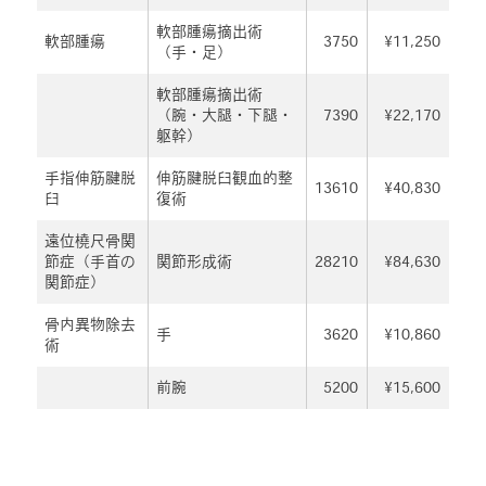
軟部腫瘍摘出術
軟部腫瘍
3750
¥11,250
（手・足）
軟部腫瘍摘出術
（腕・大腿・下腿・
7390
¥22,170
躯幹）
手指伸筋腱脱
伸筋腱脱臼観血的整
13610
¥40,830
臼
復術
遠位橈尺骨関
節症（手首の
関節形成術
28210
¥84,630
関節症）
骨内異物除去
手
3620
¥10,860
術
前腕
5200
¥15,600