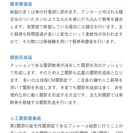
靱帯修復術
断裂の多くは骨の付着部に認めます。アンカーと呼ばれる縫
合糸のついたネジのようなものを骨に打ち込んで靱帯を縫合
します。実質部で断裂している場合には縫合を行います。ま
た靱帯も時間経過が長いと変性といって柔軟性が失われます
ので、その際には移植腱を用いて靱帯再建術を行います。
関節形成術
クッションである関節軟骨が消失した関節を別のクッション
で形成します。そのため人工関節も広義の関節形成術となり
ます。多いのは母指CM関節症で、ご自身の腱や人工靭帯を
用いて関節を形成します。手首でも関節形成術は多く、非生
理的な別に動く関節を形成する方法です。また肘関節では骨
軟骨を移植する関節形成を行います。
人工関節置換術
第2関節の変形性関節症であるブシャール結節に行うことが