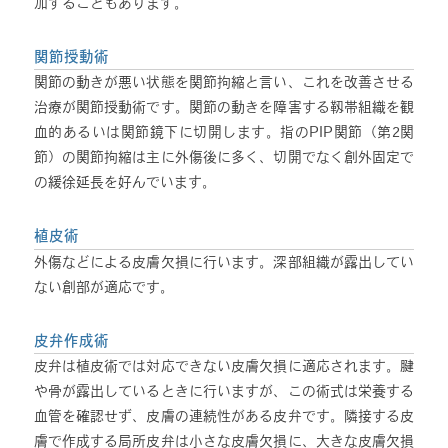
加することもあります。
関節授動術
関節の動きが悪い状態を関節拘縮と言い、これを改善させる
治療が関節授動術です。関節の動きを障害する靱帯組織を観
血的あるいは関節鏡下に切開します。指のPIP関節（第2関
節）の関節拘縮は主に外傷後に多く、切開でなく創外固定で
の緩徐延長を好んでいます。
植皮術
外傷などによる皮膚欠損に行います。深部組織が露出してい
ない創部が適応です。
皮弁作成術
皮弁は植皮術では対応できない皮膚欠損に適応されます。腱
や骨が露出しているときに行いますが、この術式は栄養する
血管を確認せず、皮膚の連続性がある皮弁です。隣接する皮
膚で作成する局所皮弁は小さな皮膚欠損に、大きな皮膚欠損