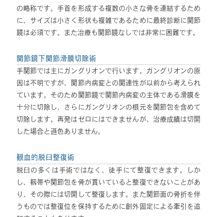
の略称です。手首を形成する複数の小さな骨を連結するため
に、サイズは小さく形状も複雑であるために最終診断に関節
鏡は必須です。また治療も関節鏡なしでは非常に困難です。
関節鏡下関節滑膜切除術
手関節では主にガングリオンで行います。ガングリオンの原
因は不明ですが、関節内病変との関連性が以前から考えられ
ています。そのため関節鏡で関節内病変の主体である滑膜を
十分に切除し、さらにガングリオンの根元を関節包を含めて
切除します。再発はゼロにはできませんが、治療成績は切開
した場合と遜色ありません。
観血的脱臼整復術
脱臼の多くは手術ではなく、徒手にて整復できます。しか
し、靱帯や関節包を骨が貫いていると整復できないことがあ
り、その際には切開して整復します。また関節面の骨折を伴
うものでは整復位を保持するために創外固定による牽引を追