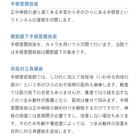
手根管開放術
正中神経の通り道である手首から手のひらにある手根管とい
うトンネルの屋根を切開します。
関節鏡下手根管開放術
手根管開放術を、カメラを用いて小切開で行います。当院で
は手根管開放術は関節鏡下が基本です。
母指対立再建術
手根管症候群では、しびれに加えて母指球（いわゆる肉球の
部分）という手のひらのおや指側の筋肉も麻痺します。軽度
では筋力低下の自覚もありませんが、重度では小銭を出すな
どのつまみ動作が困難となり、筋肉は痩せて凹みます。手根
管開放術は正中神経の締め付けを解除するだけですので、神
経の回復には長期間が必要ですし、改善しない場合もありま
す。そのため年齢や重症度によっては、つまみ動作の改善を
目的に対立再建術を追加します。