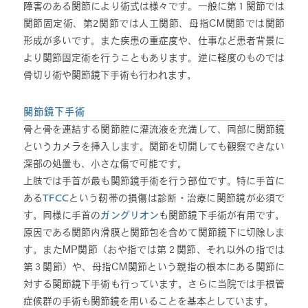
障害のある関節により術式は様々です。一般に第１関節では
関節固定術、第2関節では人工関節、母指CM関節では関節
形成が多いです。また疾患の重症度や、仕事など患者背景に
より関節固定術を行うこともあります。逆に軽度のものでは
骨切り術や関節鏡下手術も行われます。
関節鏡下手術
骨と骨を連結する関節腔に灌流液を充満して、同部に関節鏡
というカメラを挿入します。関節を切開しても観察できない
深部の処置も、小さな傷で可能です。
上肢では手首が最も関節鏡手術を行う部位です。特に手首に
ある
TFCC
という靭帯の損傷は診断・治療に関節鏡が必須で
す。同様に手首の
ガングリオン
も関節鏡下手術が有用です。
原因である関節内滑膜と関節包を含めて関節鏡下に切除しま
す。またMP関節（おや指では第２関節、それ以外の指では
第３関節）や、母指CM関節という親指の根本にある関節に
対する関節鏡下手術も行っています。さらに当院では手根管
症候群の手術も関節鏡を用いることを基本としています。